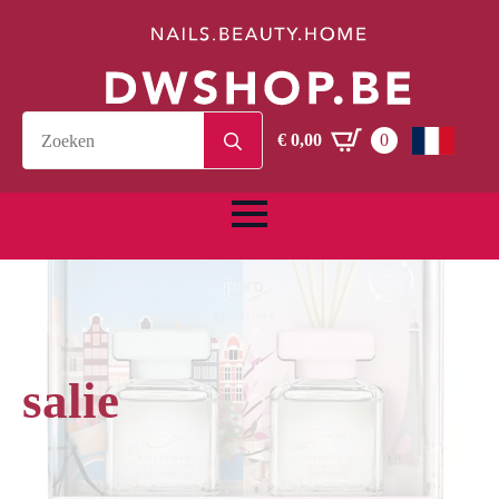
Search
€
0,00
0
for:
salie