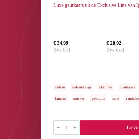
Luxe geurkaars uit de Exclusive Line van I
€ 34,99
€ 28,92
Btw incl.
Btw excl.
cadeau
cadeaudoosje
eikenmos
Geurkaars
Limoen
muskus
patchouli
salie
sandelho
ipuro
Exclusive
Toevo
sage
sublime