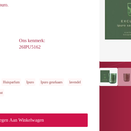
puro.
Ons kenmerk:
26IPU5162
Huisparfum
Ipuro
Ipuro geurkaars
lavendel
ut
egen Aan Winkelwagen