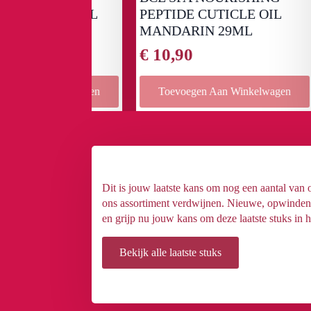
ICLE OIL
PEPTIDE CUTICLE OIL
BO
9ML
MANDARIN 29ML
88
€
10,90
€
7
 Winkelwagen
Toevoegen Aan Winkelwagen
Dit is jouw laatste kans om nog een aantal van
ons assortiment verdwijnen. Nieuwe, opwindende
en grijp nu jouw kans om deze laatste stuks in h
Bekijk alle laatste stuks