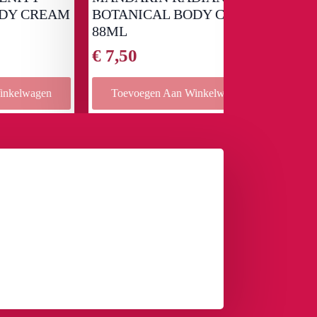
REAM
BOTANICAL BODY CREAM
Woods 240m
88ML
€
33,99
€
7,50
en
Toevoegen Aan Winkelwagen
Toevoegen