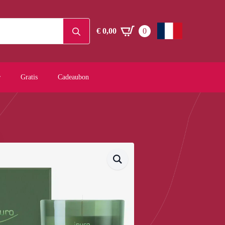
Search
€
0,00
0
for:
Gratis
Cadeaubon