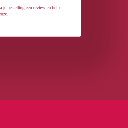
a je bestelling een review en help
euze.