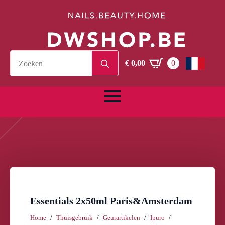
Search
€
0,00
0
for:
Essentials 2x50ml Paris&Amsterdam
Home
Thuisgebruik
Geurartikelen
Ipuro