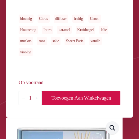
bloemig
Citrus
diffuser
fruitig
Groen
Houtachtig
Ipuro
karamel
Kruidnagel
lelie
muskus
roos
salie
Sweet Paris
vanille
viooltje
Op voorraad
Essentials
2x50ml
Toevoegen Aan Winkelwagen
Paris&Amsterdam
aantal