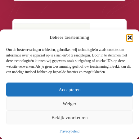
Beheer toestemming
Om de beste ervaringen te bieden, gebruiken wij technologieën zoals cookies om
informatie over je apparaat op te slaan en/of te raadplegen. Door in te stemmen met
deze technologieën kunnen wij gegevens zoals surfgedrag of unieke ID's op deze
website verwerken. Als je geen toestemming geeft of uw toestemming intrekt, kan dit
een nadelige invloed hebben op bepaalde functies en mogelijkheden.
Accepteren
Weiger
BCL SEA DEAD SEA SALT SOAK LEMON +
LILLY 454GR
Bekijk voorkeuren
€29.90
Btw incl.
Privacybeleid
€24.71