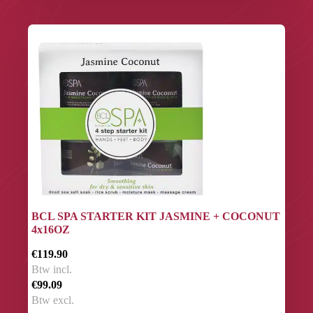
BCL SPA STARTER KIT JASMINE + COCONUT
4x16OZ
€119.90
Btw incl.
€99.09
Btw excl.