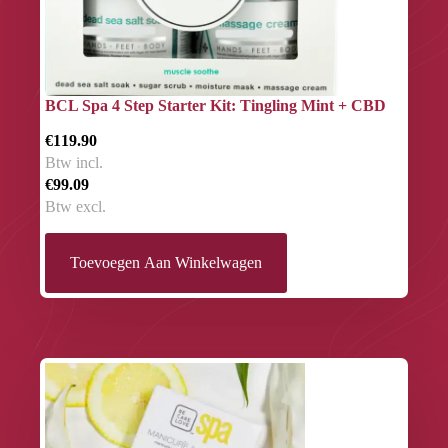
BCL Spa 4 Step Starter Kit: Tingling Mint + CBD
€119.90
Btw incl.
€99.09
Btw excl.
Toevoegen Aan Winkelwagen