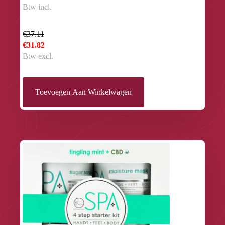
Btw incl.
€37.11
€31.82
Btw excl.
Toevoegen Aan Winkelwagen