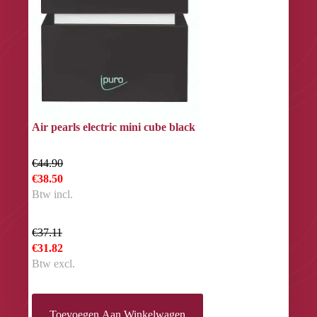
Air pearls electric mini cube black
€44.90
€38.50
Btw incl.
€37.11
€31.82
Btw excl.
Toevoegen Aan Winkelwagen