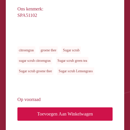
Ons kenmerk:
SPA51102
citroengras
groene thee
Sugar scrub
sugar scrub citroengras
Sugar scrub green tea
Sugar scrub groene thee
Sugar scrub Lemongrass
Op voorraad
Toevoegen Aan Winkelwagen