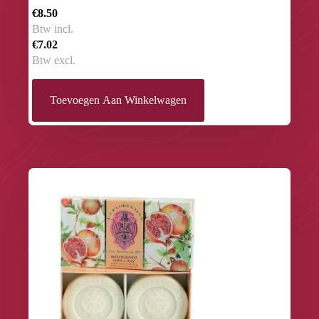
€8.50
Btw incl.
€7.02
Btw excl.
Toevoegen Aan Winkelwagen