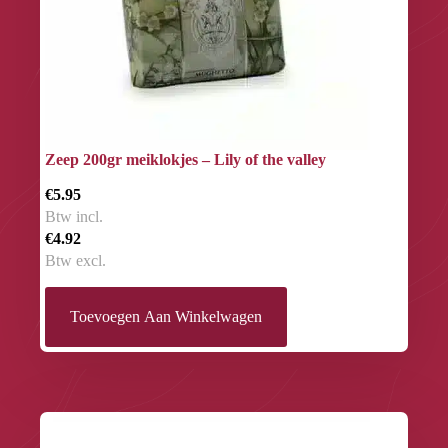
Zeep 200gr meiklokjes – Lily of the valley
€5.95
Btw incl.
€4.92
Btw excl.
Toevoegen Aan Winkelwagen