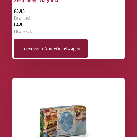
Zeep 200gr Magnolia
€5.95
Btw incl.
€4.92
Btw excl.
Toevoegen Aan Winkelwagen