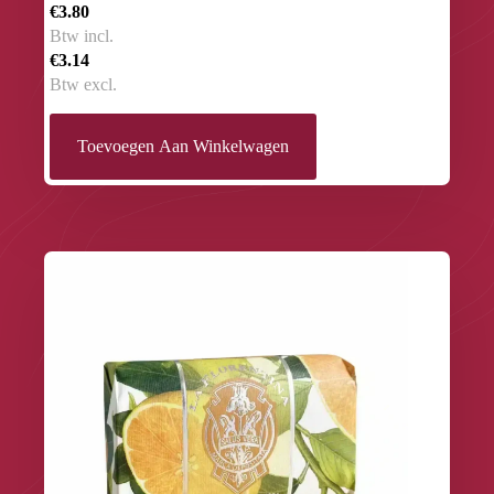
€3.80
Btw incl.
€3.14
Btw excl.
Toevoegen Aan Winkelwagen