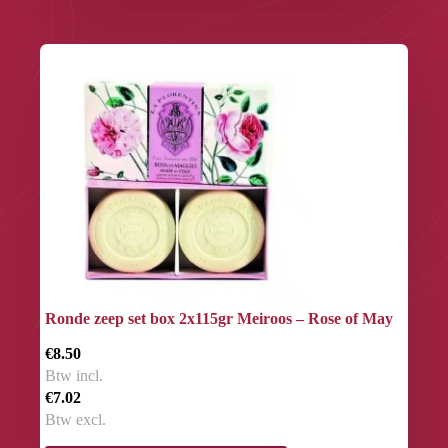
Ronde zeep set box 2x115gr Meiroos – Rose of May
€8.50
Btw incl.
€7.02
Btw excl.