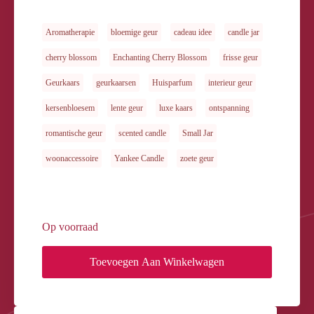
Aromatherapie
bloemige geur
cadeau idee
candle jar
cherry blossom
Enchanting Cherry Blossom
frisse geur
Geurkaars
geurkaarsen
Huisparfum
interieur geur
kersenbloesem
lente geur
luxe kaars
ontspanning
romantische geur
scented candle
Small Jar
woonaccessoire
Yankee Candle
zoete geur
Op voorraad
Toevoegen Aan Winkelwagen