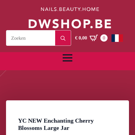
Search
€
0,00
0
for:
YC NEW Enchanting Cherry
Blossoms Large Jar