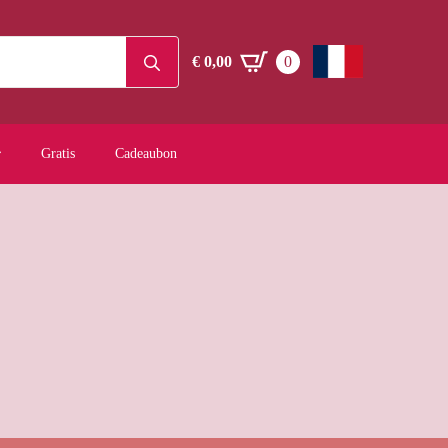
Search
€
0,00
0
for:
Gratis
Cadeaubon