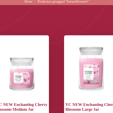
Home
Producten getagged “kersenbloesem”
C NEW Enchanting Cherry
YC NEW Enchanting Cher
ossoms Medium Jar
Blossoms Large Jar