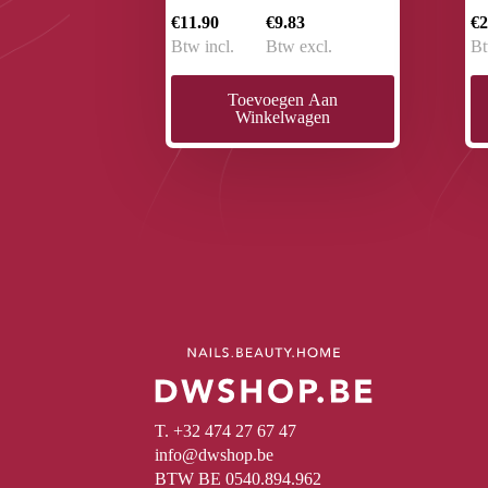
€11.90
€9.83
€2
Btw incl.
Btw excl.
Bt
Toevoegen Aan
Winkelwagen
T. +32 474 27 67 47
info@dwshop.be
BTW BE 0540.894.962