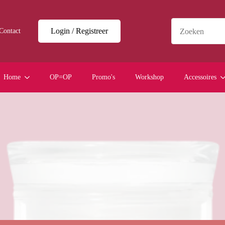
Login / Registreer
Contact
Home
OP=OP
Promo's
Workshop
Accessoires