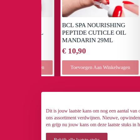
IRING
BCL SPA NOURISHING
GR
ICLE OIL
PEPTIDE CUTICLE OIL
BO
9ML
MANDARIN 29ML
88
€
10,90
€
7
 Winkelwagen
Toevoegen Aan Winkelwagen
Dit is jouw laatste kans om nog een aantal van
ons assortiment verdwijnen. Nieuwe, opwindende
en grijp nu jouw kans om deze laatste stuks in h
Bekijk alle laatste stuks