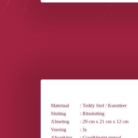
Materiaal
: Teddy Stof / Kunstleer
Sluiting
: Ritssluiting
Afmeting
: 29 cm x 21 cm x 12 cm
Voering
: Ja
Afwerking
: Goudkleurig metaal