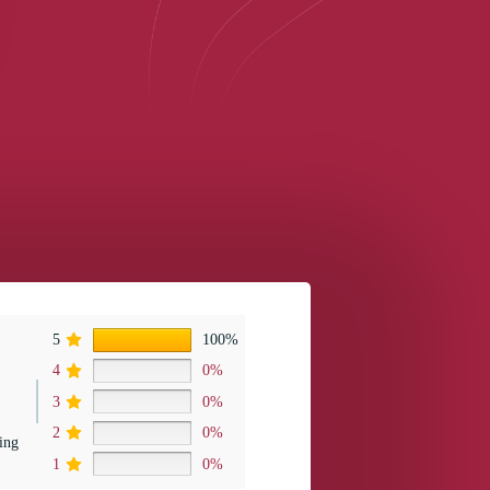
5
100%
4
0%
3
0%
2
0%
ing
1
0%