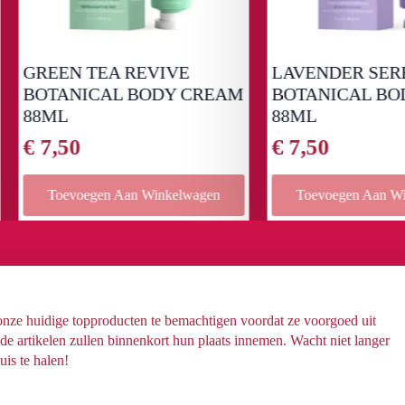
EEN TEA REVIVE
LAVENDER SERENITY
TANICAL BODY CREAM
BOTANICAL BODY C
ML
88ML
,50
€
7,50
Toevoegen Aan Winkelwagen
Toevoegen Aan Winkelwag
 onze huidige topproducten te bemachtigen voordat ze voorgoed uit
 artikelen zullen binnenkort hun plaats innemen. Wacht niet langer
uis te halen!