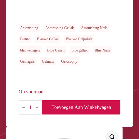
Astonishing
Astonishing Gellak
Astonishing Nails
Blauw
Blauwe Gellak
Blauwe Gelpolish
blauwenagels
Blue Gelish
blue gellak
Blue Nails
Gelnagels
Gelnails
Gelosophy
Op voorraad
Gelosophy
#194
Toevoegen Aan Winkelwagen
Midnight
Passage
15ml
aantal