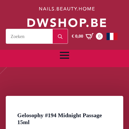
Search
€
0,00
0
for:
Gelosophy #194 Midnight Passage
15ml