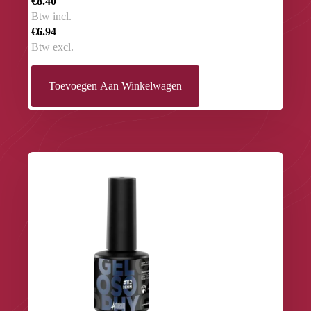
€8.40
Btw incl.
€6.94
Btw excl.
Toevoegen Aan Winkelwagen