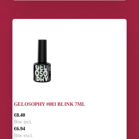
GELOSOPHY #083 BLINK 7ML
€8.40
Btw incl.
€6.94
Btw excl.