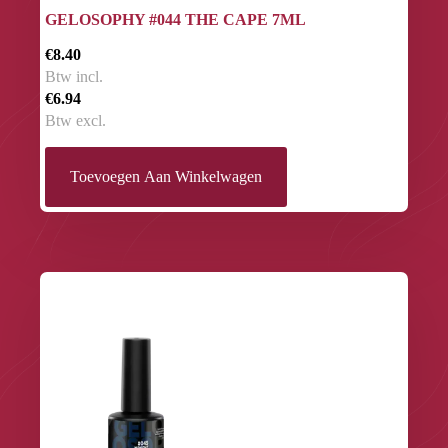
GELOSOPHY #044 THE CAPE 7ML
€8.40
Btw incl.
€6.94
Btw excl.
Toevoegen Aan Winkelwagen