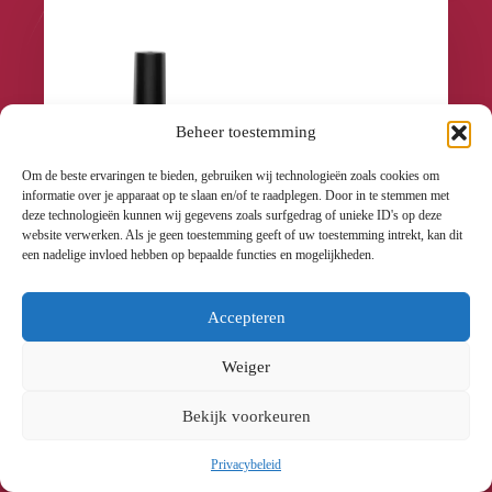
Beheer toestemming
Om de beste ervaringen te bieden, gebruiken wij technologieën zoals cookies om
informatie over je apparaat op te slaan en/of te raadplegen. Door in te stemmen met
deze technologieën kunnen wij gegevens zoals surfgedrag of unieke ID's op deze
website verwerken. Als je geen toestemming geeft of uw toestemming intrekt, kan dit
een nadelige invloed hebben op bepaalde functies en mogelijkheden.
GELOSOPHY #144 MAZARINE BLUE 7ML
Accepteren
€8.40
Btw incl.
Weiger
€6.94
Btw excl.
Bekijk voorkeuren
Toevoegen Aan Winkelwagen
Privacybeleid