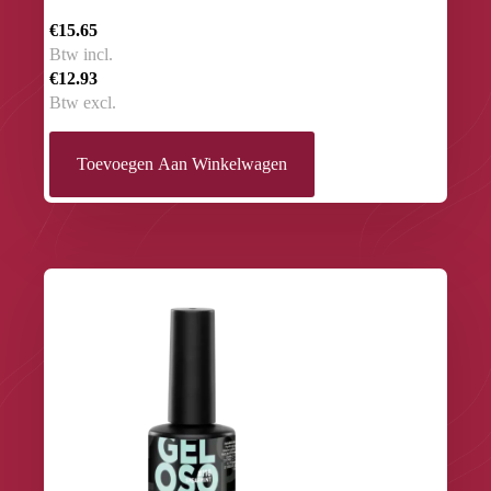
€15.65
Btw incl.
€12.93
Btw excl.
Toevoegen Aan Winkelwagen