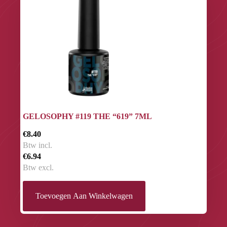
GELOSOPHY #119 THE “619” 7ML
€8.40
Btw incl.
€6.94
Btw excl.
Toevoegen Aan Winkelwagen