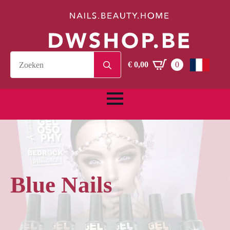
Search
€
0,00
0
for:
Blue Nails