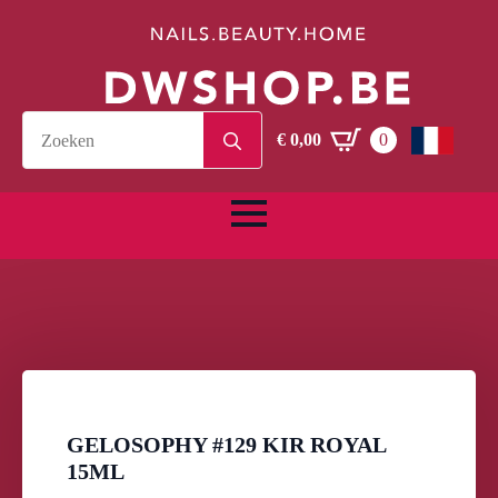
Search
€
0,00
0
for:
GELOSOPHY #129 KIR ROYAL
15ML