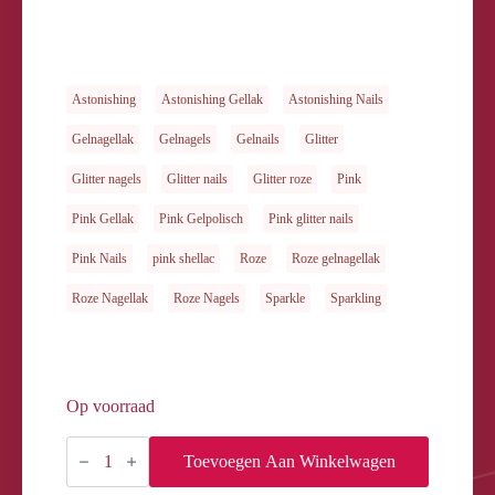
Astonishing
Astonishing Gellak
Astonishing Nails
Gelnagellak
Gelnagels
Gelnails
Glitter
Glitter nagels
Glitter nails
Glitter roze
Pink
Pink Gellak
Pink Gelpolisch
Pink glitter nails
Pink Nails
pink shellac
Roze
Roze gelnagellak
Roze Nagellak
Roze Nagels
Sparkle
Sparkling
Op voorraad
GELOSOPHY
#129
Toevoegen Aan Winkelwagen
KIR