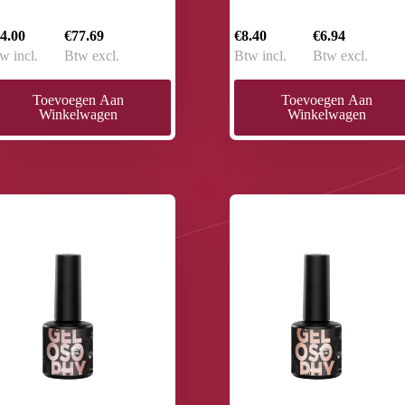
4.00
€77.69
€8.40
€6.94
w incl.
Btw excl.
Btw incl.
Btw excl.
Toevoegen Aan
Toevoegen Aan
Winkelwagen
Winkelwagen