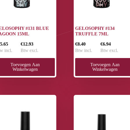
ELOSOPHY #131 BLUE
GELOSOPHY #134
AGOON 15ML
TRUFFLE 7ML
5.65
€12.93
€8.40
€6.94
w incl.
Btw excl.
Btw incl.
Btw excl.
Toevoegen Aan
Toevoegen Aan
Winkelwagen
Winkelwagen