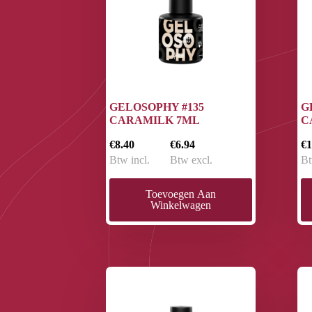
GELOSOPHY #135
G
CARAMILK 7ML
C
€8.40
€6.94
€1
Btw incl.
Btw excl.
Bt
Toevoegen Aan
Winkelwagen