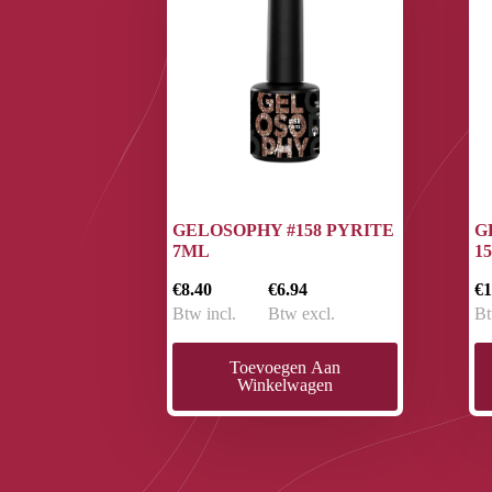
GELOSOPHY #158 PYRITE
G
7ML
1
€8.40
€6.94
€1
Btw incl.
Btw excl.
Bt
Toevoegen Aan
Winkelwagen