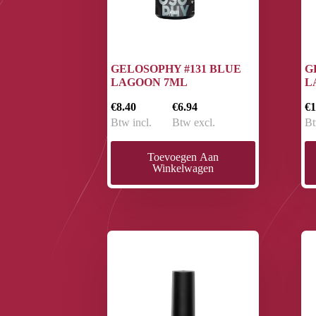
GELOSOPHY #131 BLUE
G
LAGOON 7ML
L
€8.40
€6.94
€1
Btw incl.
Btw excl.
Bt
Toevoegen Aan
Winkelwagen