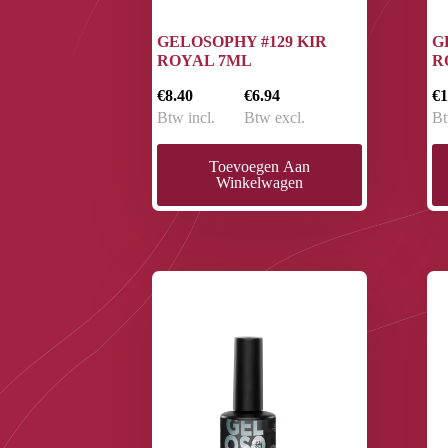
GELOSOPHY #129 KIR
G
ROYAL 7ML
R
€8.40
€6.94
€1
Btw incl.
Btw excl.
Bt
Toevoegen Aan
Winkelwagen