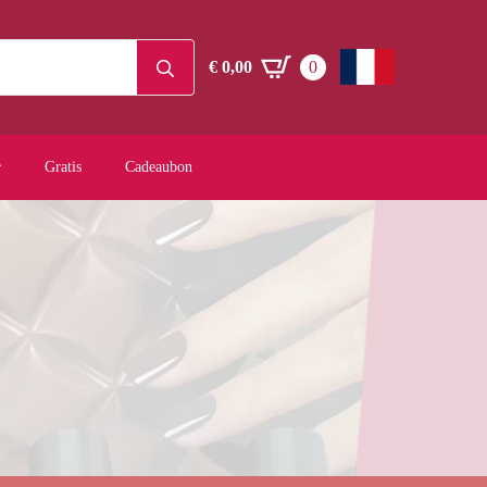
Search
€
0,00
0
for:
Gratis
Cadeaubon