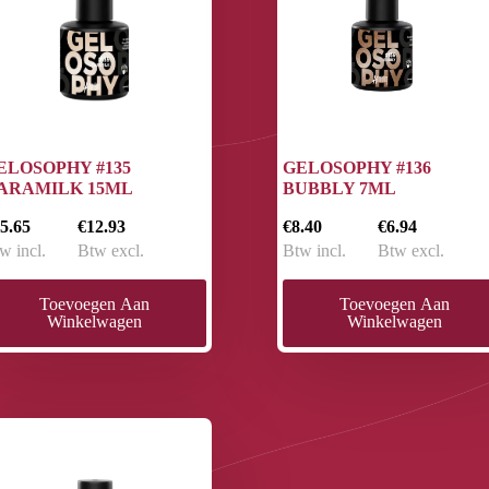
ELOSOPHY #135
GELOSOPHY #136
ARAMILK 15ML
BUBBLY 7ML
5.65
€12.93
€8.40
€6.94
w incl.
Btw excl.
Btw incl.
Btw excl.
Toevoegen Aan
Toevoegen Aan
Winkelwagen
Winkelwagen