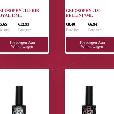
ELOSOPHY #129 KIR
GELOSOPHY #130
OYAL 15ML
BELLINI 7ML
5.65
€12.93
€8.40
€6.94
w incl.
Btw excl.
Btw incl.
Btw excl.
Toevoegen Aan
Toevoegen Aan
Winkelwagen
Winkelwagen