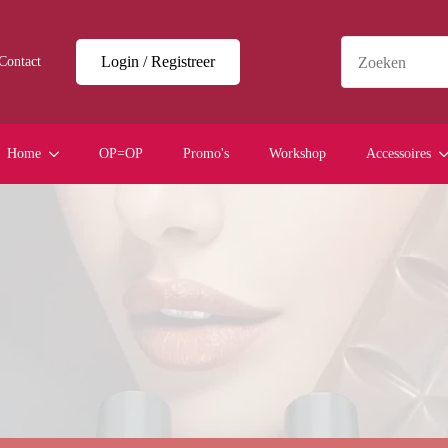
Login / Registreer
Contact
Home
OP=OP
Promo's
Workshop
Accessoires