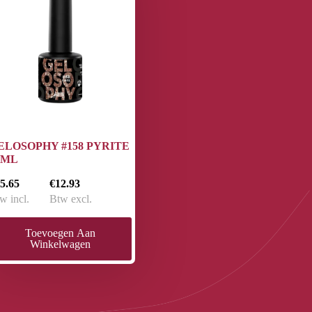
ELOSOPHY #158 PYRITE
5ML
5.65
€12.93
w incl.
Btw excl.
Toevoegen Aan
Winkelwagen