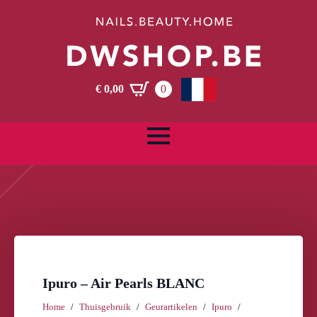
€
0,00
0
Ipuro – Air Pearls BLANC
Home
Thuisgebruik
Geurartikelen
Ipuro