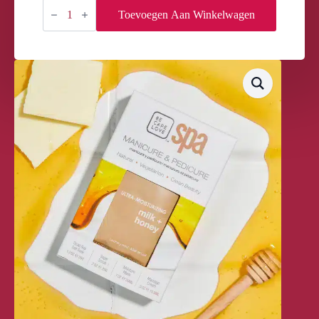
BCL
SPA
Toevoegen Aan Winkelwagen
PACKETTE
BOX
MILK
+
HONEY
+
WHITE
CHOCOLATE
aantal