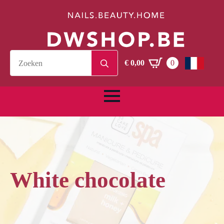
Search
€
0,00
0
for:
White chocolate