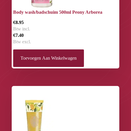
Body wash/badschuim 500ml Peony Arborea
€8.95
Btw incl.
€7.40
Btw excl.
Toevoegen Aan Winkelwagen