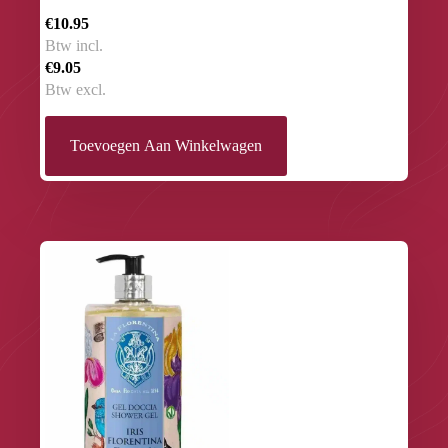
€10.95
Btw incl.
€9.05
Btw excl.
Toevoegen Aan Winkelwagen