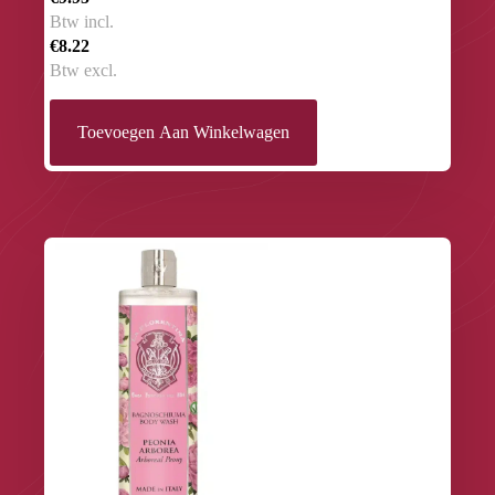
Btw incl.
€8.22
Btw excl.
Toevoegen Aan Winkelwagen