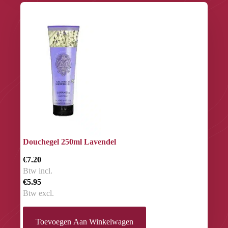
Douchegel 250ml Lavendel
€7.20
Btw incl.
€5.95
Btw excl.
Toevoegen Aan Winkelwagen