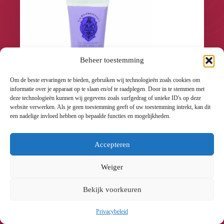
Beheer toestemming
Om de beste ervaringen te bieden, gebruiken wij technologieën zoals cookies om
informatie over je apparaat op te slaan en/of te raadplegen. Door in te stemmen met
deze technologieën kunnen wij gegevens zoals surfgedrag of unieke ID's op deze
website verwerken. Als je geen toestemming geeft of uw toestemming intrekt, kan dit
een nadelige invloed hebben op bepaalde functies en mogelijkheden.
Handcreme Florentina Lavendel 75ml
€5.95
Accepteren
Btw incl.
€4.92
Weiger
Btw excl.
Bekijk voorkeuren
Toevoegen Aan Winkelwagen
Privacybeleid