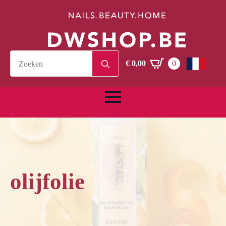
Search
€
0,00
0
for:
olijfolie