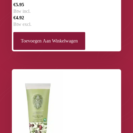
€5.95
Btw incl.
€4.92
Btw excl.
Toevoegen Aan Winkelwagen