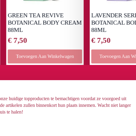
EEN TEA REVIVE
LAVENDER SERENITY
TANICAL BODY CREAM
BOTANICAL BODY C
ML
88ML
,50
€
7,50
Toevoegen Aan Winkelwagen
Toevoegen Aan Winkelwag
 onze huidige topproducten te bemachtigen voordat ze voorgoed uit
 artikelen zullen binnenkort hun plaats innemen. Wacht niet langer
uis te halen!