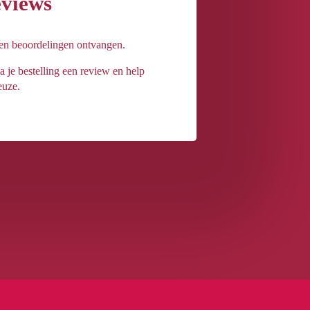
eviews
een beoordelingen ontvangen.
a je bestelling een review en help
euze.