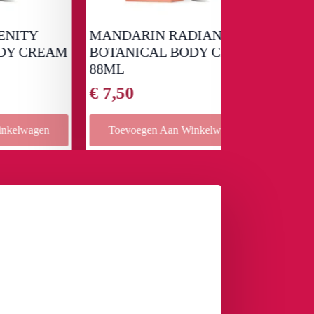
MANDARIN RADIANCE
Limited Edi
REAM
BOTANICAL BODY CREAM
Woods 240m
88ML
€
33,99
€
7,50
en
Toevoegen Aan Winkelwagen
Toevoegen