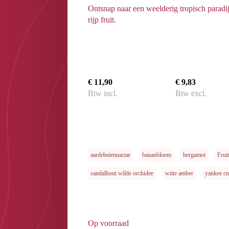
Ontsnap naar een weelderig tropisch paradij
rijp fruit.
€ 11,90
€ 9,83
Btw incl.
Btw excl.
aardebeiennactar
bananbloem
bergamot
Frui
sandalhout wilde orchidee
witte amber
yankee cn
Op voorraad