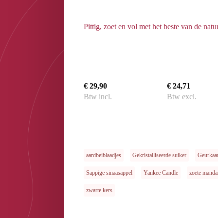
Pittig, zoet en vol met het beste van de natuu
€ 29,90
€ 24,71
Btw incl.
Btw excl.
aardbeiblaadjes
Gekristalliseerde suiker
Geurkaa
Sappige sinaasappel
Yankee Candle
zoete manda
zwarte kers