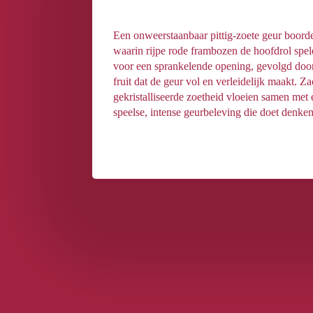
Een onweerstaanbaar pittig-zoete geur boorde
waarin rijpe rode frambozen de hoofdrol spel
voor een sprankelende opening, gevolgd doo
fruit dat de geur vol en verleidelijk maakt. 
gekristalliseerde zoetheid vloeien samen me
speelse, intense geurbeleving die doet denken