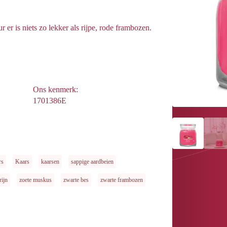
r er is niets zo lekker als rijpe, rode frambozen.
Ons kenmerk:
1701386E
rs
Kaars
kaarsen
sappige aardbeien
rijn
zoete muskus
zwarte bes
zwarte frambozen