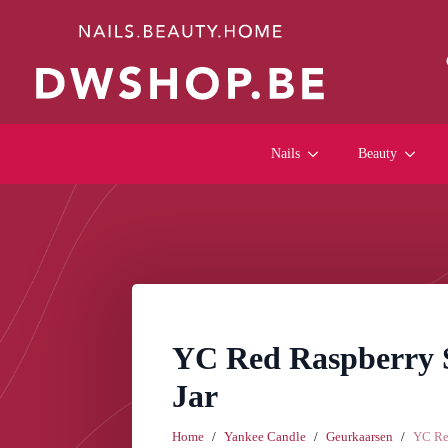
Nails
Beauty
YC Red Raspberry 
Jar
Home
Yankee Candle
Geurkaarsen
YC Re