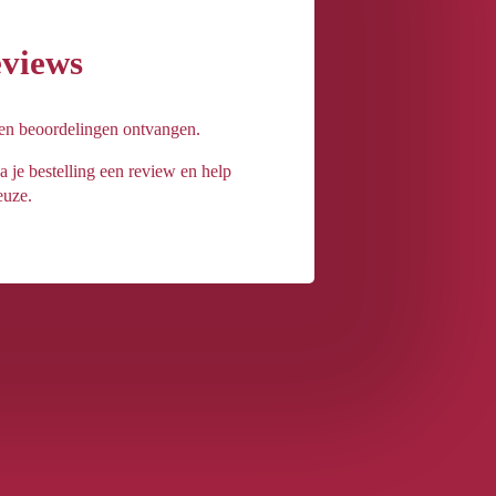
eviews
een beoordelingen ontvangen.
a je bestelling een review en help
euze.