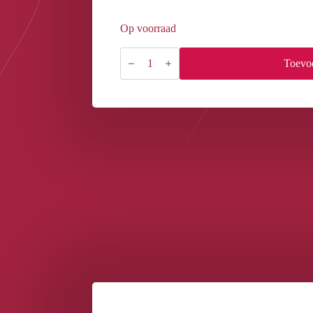
Op voorraad
YC
Red
Toevo
Raspberry
Signature
Medium
Jar
aantal