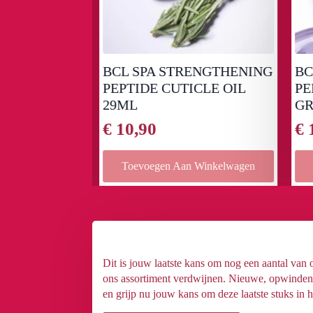
tarter Kit:
BCL SPA STRENGTHENING
BCl
+ CBD
PEPTIDE CUTICLE OIL
PEP
29ML
GRE
€
10,90
€
1
Winkelwagen
Toevoegen Aan Winkelwagen
T
Dit is jouw laatste kans om nog een aantal van
ons assortiment verdwijnen. Nieuwe, opwindende
en grijp nu jouw kans om deze laatste stuks in h