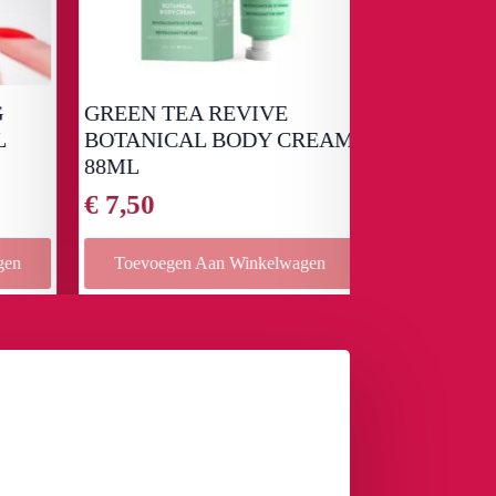
GREEN TEA REVIVE
LAVENDER 
BOTANICAL BODY CREAM
BOTANICA
88ML
88ML
€
7,50
€
7,50
en
Toevoegen Aan Winkelwagen
Toevoegen 