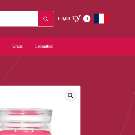
Search
€
0,00
0
for:
Gratis
Cadeaubon