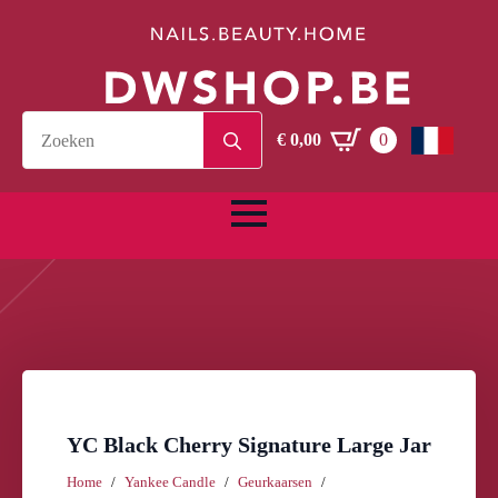
Search
€
0,00
0
for:
YC Black Cherry Signature Large Jar
Home
Yankee Candle
Geurkaarsen