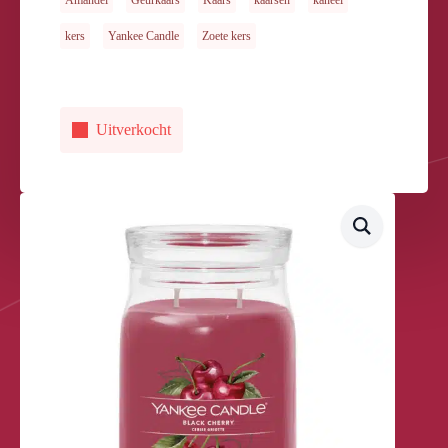
Amandel
Geurkaars
Kaars
kaarsen
kaneel
kers
Yankee Candle
Zoete kers
Uitverkocht