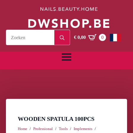
Search
€
0,00
0
for:
WOODEN SPATULA 100PCS
Home
Professional
Tools
Implements