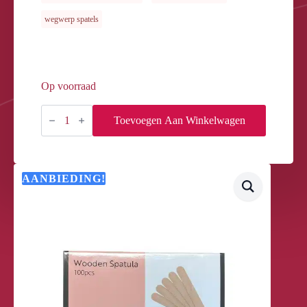
wegwerp spatels
Op voorraad
WOODEN
SPATULA
Toevoegen Aan Winkelwagen
100PCS
aantal
AANBIEDING!