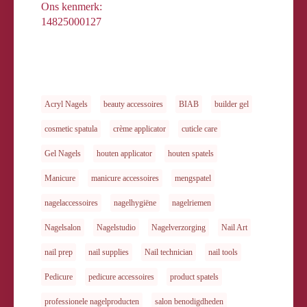
Ons kenmerk:
14825000127
Acryl Nagels
beauty accessoires
BIAB
builder gel
cosmetic spatula
crème applicator
cuticle care
Gel Nagels
houten applicator
houten spatels
Manicure
manicure accessoires
mengspatel
nagelaccessoires
nagelhygiëne
nagelriemen
Nagelsalon
Nagelstudio
Nagelverzorging
Nail Art
nail prep
nail supplies
Nail technician
nail tools
Pedicure
pedicure accessoires
product spatels
professionele nagelproducten
salon benodigdheden