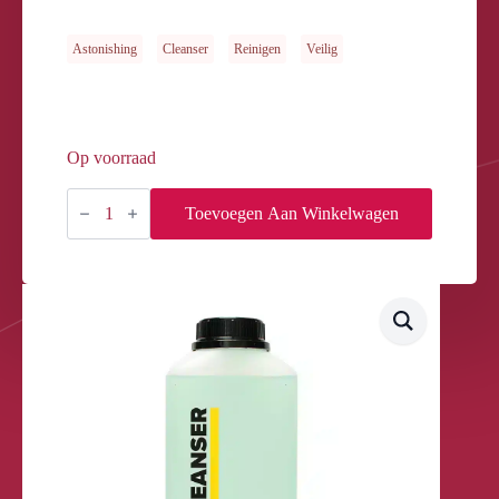
Astonishing
Cleanser
Reinigen
Veilig
Op voorraad
UV
CLEANSER
Toevoegen Aan Winkelwagen
1000ml
aantal