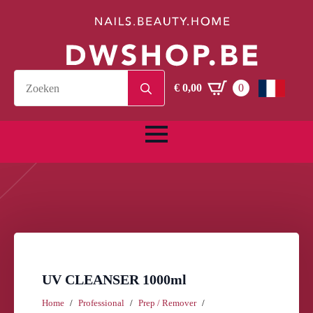
Search
€
0,00
0
for:
UV CLEANSER 1000ml
Home
Professional
Prep / Remover