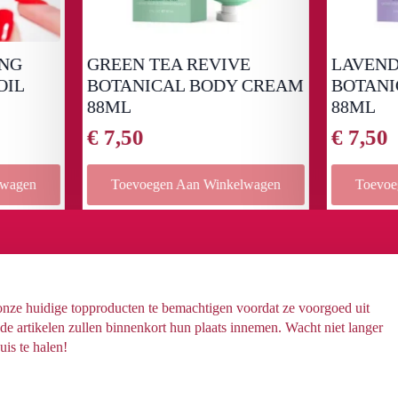
REEN TEA REVIVE
LAVENDER SERENI
OTANICAL BODY CREAM
BOTANICAL BODY 
8ML
88ML
7,50
€
7,50
Toevoegen Aan Winkelwagen
Toevoegen Aan Winkelw
 onze huidige topproducten te bemachtigen voordat ze voorgoed uit
 artikelen zullen binnenkort hun plaats innemen. Wacht niet langer
uis te halen!