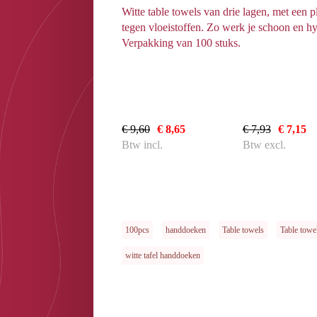
Witte table towels van drie lagen, met een p
tegen vloeistoffen. Zo werk je schoon en hyg
Verpakking van 100 stuks.
€ 9,60
€ 8,65
€ 7,93
€ 7,15
Btw incl.
Btw excl.
100pcs
handdoeken
Table towels
Table towe
witte tafel handdoeken