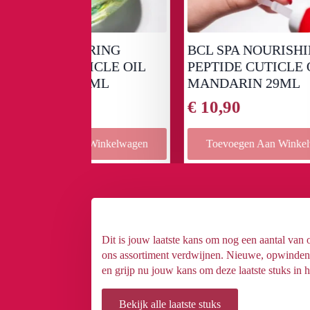
AIRING
BCL SPA NOURISHING
G
LTICLE OIL
PEPTIDE CUTICLE OIL
B
29ML
MANDARIN 29ML
8
€
10,90
€
an Winkelwagen
Toevoegen Aan Winkelwagen
Dit is jouw laatste kans om nog een aantal van
ons assortiment verdwijnen. Nieuwe, opwindende
en grijp nu jouw kans om deze laatste stuks in h
Bekijk alle laatste stuks