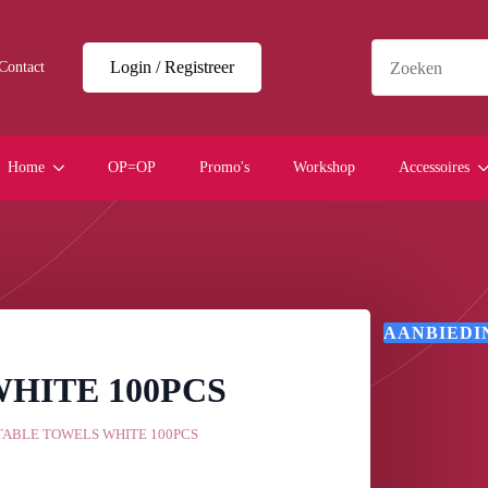
Login / Registreer
Contact
Home
OP=OP
Promo's
Workshop
Accessoires
AANBIEDI
HITE 100PCS
TABLE TOWELS WHITE 100PCS