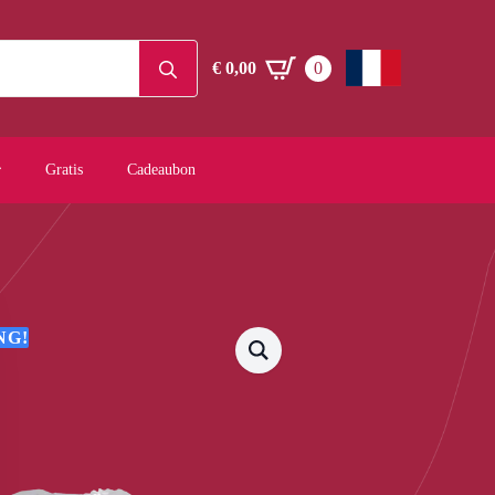
Search
€
0,00
0
for:
Gratis
Cadeaubon
NG!