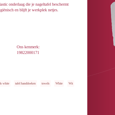
lastic onderlaag die je nageltafel beschermt
iënisch en blijft je werkplek netjes.
Ons kenmerk:
19822000171
ls white
tafel handdoeken
towels
White
Wit