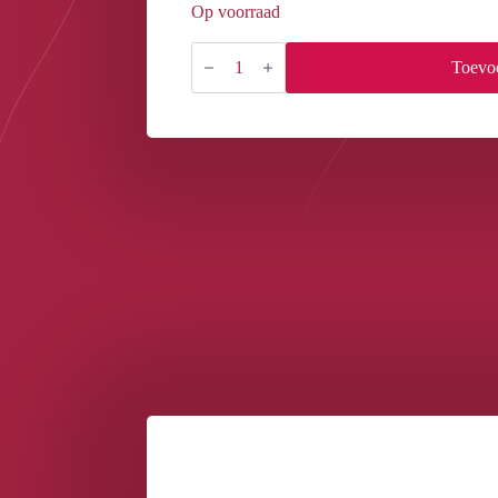
Op voorraad
TABLE
TOWELS
Toevo
WHITE
100PCS
aantal