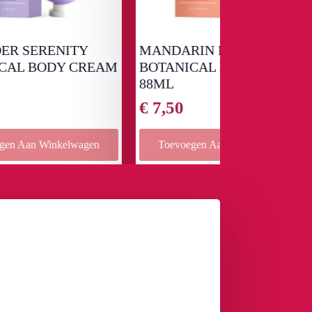
TY
MANDARIN RADIANCE
Limited E
CREAM
BOTANICAL BODY CREAM
Woods 24
88ML
€
33,99
€
7,50
agen
Toevoegen Aan Winkelwagen
Toevoeg