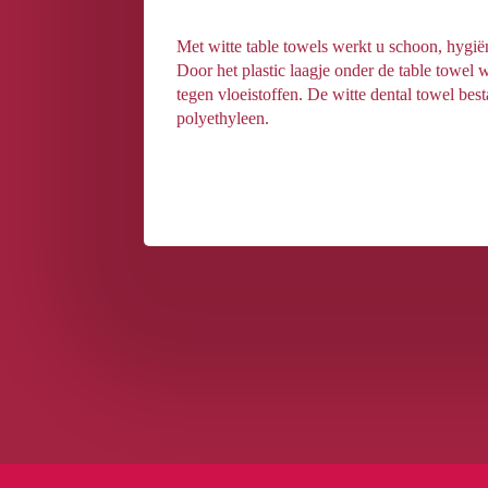
Met witte table towels werkt u schoon, hygiën
Door het plastic laagje onder de table towel 
tegen vloeistoffen. De witte dental towel besta
polyethyleen.