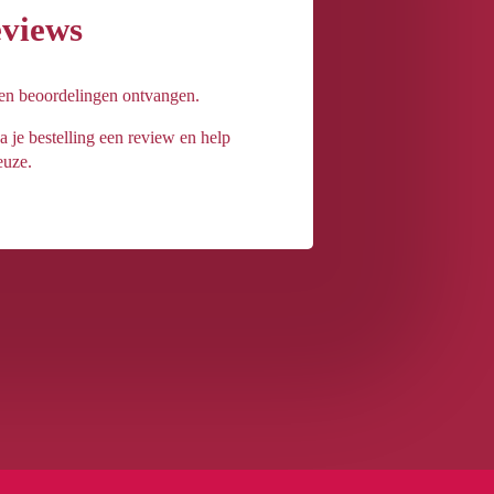
eviews
een beoordelingen ontvangen.
a je bestelling een review en help
euze.