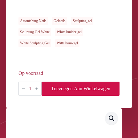
Astonishing Nails
Gelnails
Sculpting gel
Sculpting Gel White
White builder gel
White Sculpting Gel
Witte bouwgel
Op voorraad
SCULPTING
GEL
Toevoegen Aan Winkelwagen
GLOBAL
WHITE
45gr
aantal