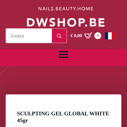
Search
€
0,00
0
for:
SCULPTING GEL GLOBAL WHITE
45gr