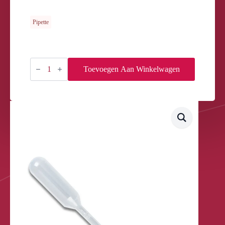
Pipette
PIPETTE
3ML
Toevoegen Aan Winkelwagen
aantal