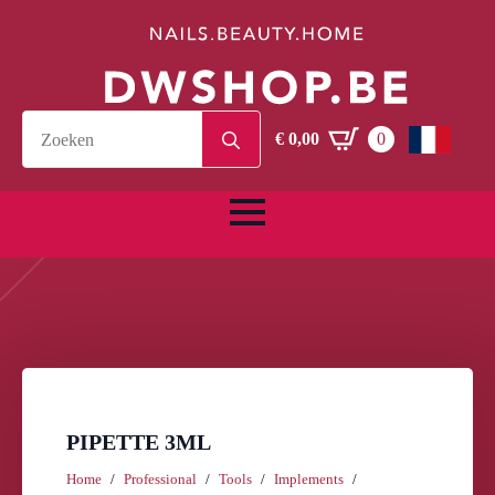
Search
€
0,00
0
for:
PIPETTE 3ML
Home
Professional
Tools
Implements