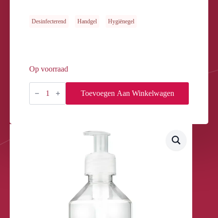
Desinfecterend
Handgel
Hygiënegel
Op voorraad
MANISKIN
PLUS
Toevoegen Aan Winkelwagen
250ml
aantal