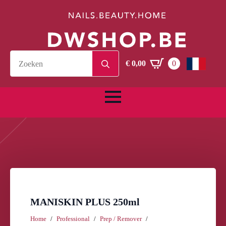
Search
€
0,00
0
for:
MANISKIN PLUS 250ml
Home
Professional
Prep / Remover