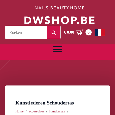
Search
€
0,00
0
for:
Kunstlederen Schoudertas
Home
accessoires
Handtassen