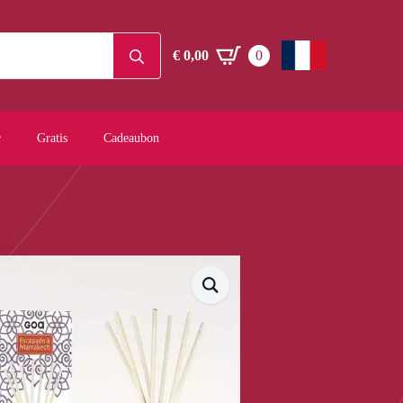
Search
€
0,00
0
for:
Gratis
Cadeaubon