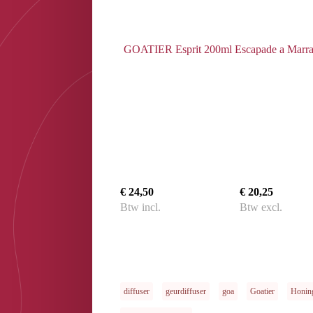
GOATIER Esprit 200ml Escapade a Marr
€ 24,50
€ 20,25
Btw incl.
Btw excl.
diffuser
geurdiffuser
goa
Goatier
Honin