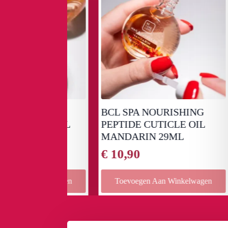
IRING
BCL SPA NOURISHING
GR
ICLE OIL
PEPTIDE CUTICLE OIL
BO
9ML
MANDARIN 29ML
88
€
10,90
€
7
Winkelwagen
Toevoegen Aan Winkelwagen