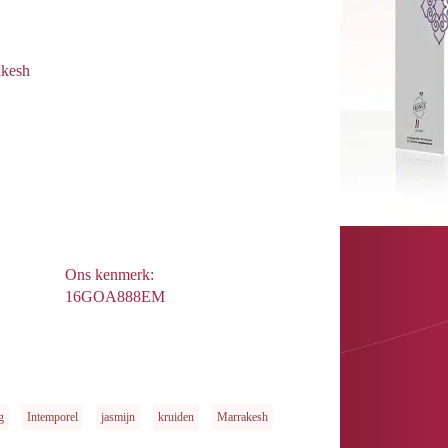
akesh
Ons kenmerk:
16GOA888EM
g
Intemporel
jasmijn
kruiden
Marrakesh