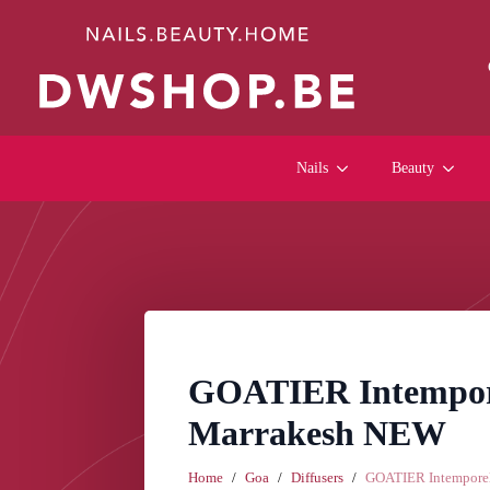
Nails
Beauty
GOATIER Intempore
Marrakesh NEW
Home
Goa
Diffusers
GOATIER Intemporel