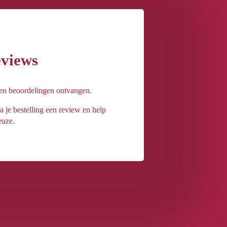
eviews
een beoordelingen ontvangen.
a je bestelling een review en help
euze.