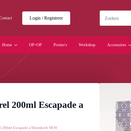
Login / Registreer
Contact
Home
OP=OP
Promo's
Workshop
Accessoires
l 200ml Escapade a
 200ml Escapade a Marrakesh NEW