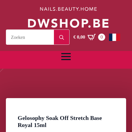
Search
€
0,00
0
for:
Gelosophy Soak Off Stretch Base
Royal 15ml