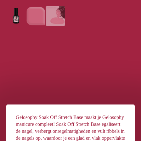
Gelosophy Soak Off Stretch Base maakt je Gelosophy
manicure compleet! Soak Off Stretch Base egaliseert
de nagel, verbergt onregelmatigheden en vult ribbels in
de nagels op, waardoor je een glad en vlak oppervlakte