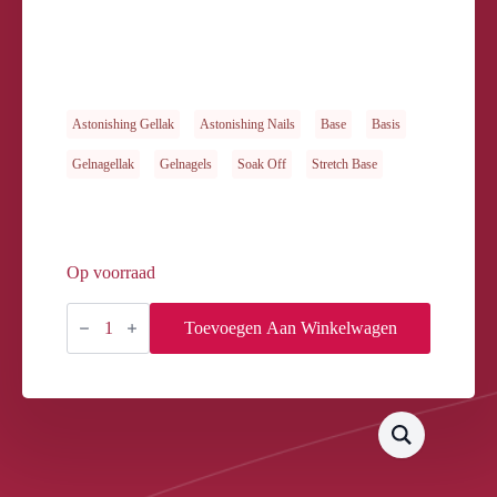
Astonishing Gellak
Astonishing Nails
Base
Basis
Gelnagellak
Gelnagels
Soak Off
Stretch Base
Op voorraad
Gelosophy
Soak
Toevoegen Aan Winkelwagen
Off
Stretch
Base
Royal
15ml
aantal