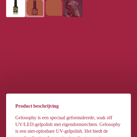
Product beschrijving
Gelosophy is een speciaal geformuleerde, soak off
UV/LED-gelpolish met eigendomsrechten. Gelosophy
is een niet-oplosbare UV-gelpolish. Het biedt de