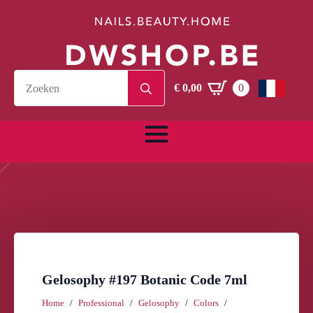
Search
€
0,00
0
for:
Gelosophy #197 Botanic Code 7ml
Home
Professional
Gelosophy
Colors