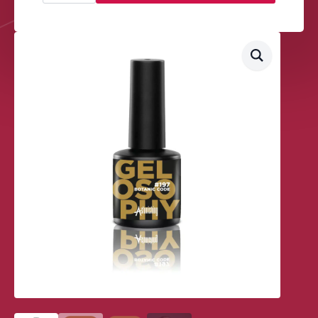
Code
7ml
aantal