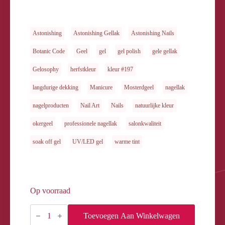
Astonishing
Astonishing Gellak
Astonishing Nails
Botanic Code
Geel
gel
gel polish
gele gellak
Gelosophy
herfstkleur
kleur #197
langdurige dekking
Manicure
Mosterdgeel
nagellak
nagelproducten
Nail Art
Nails
natuurlijke kleur
okergeel
professionele nagellak
salonkwaliteit
soak off gel
UV/LED gel
warme tint
Op voorraad
Gelosophy
#197
Toevoegen Aan Winkelwagen
Botanic