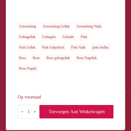
Astonishing
Astonishing Gellak
Astonishing Nails
Gelnagellak
Gelnagels
Gelnails
Pink
Pink Gellak
Pink Gelpolisch
Pink Nails
pink shellac
Rose
Roze
Roze gelnagellak
Roze Nagellak
Roze Nagels
Op voorraad
GELOSOPHY
#165
Toevoegen Aan Winkelwagen
REVITALIZING
ROSE
15ML
aantal