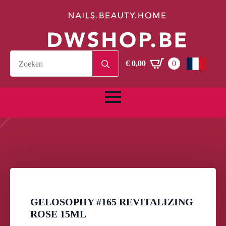
Search
€
0,00
0
for:
GELOSOPHY #165 REVITALIZING
ROSE 15ML