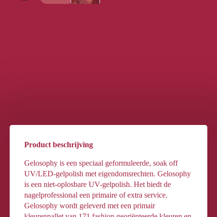
Product beschrijving
Gelosophy is een speciaal geformuleerde, soak off
UV/LED-gelpolish met eigendomsrechten. Gelosophy
is een niet-oplosbare UV-gelpolish. Het biedt de
nagelprofessional een primaire of extra service.
Gelosophy wordt geleverd met een primair
kleurenpallet van 171 fashion georiënteerde kleuren en