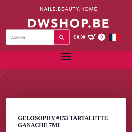
Search
€
0,00
0
for:
GELOSOPHY #153 TARTALETTE
GANACHE 7ML