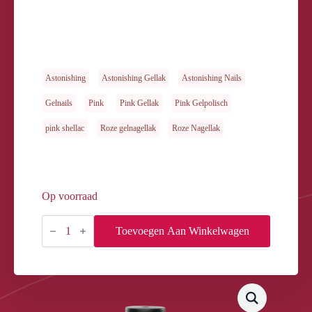
Astonishing
Astonishing Gellak
Astonishing Nails
Gelnails
Pink
Pink Gellak
Pink Gelpolisch
pink shellac
Roze gelnagellak
Roze Nagellak
Op voorraad
GELOSOPHY
#153
Toevoegen Aan Winkelwagen
TARTALETTE
GANACHE
7ML
aantal