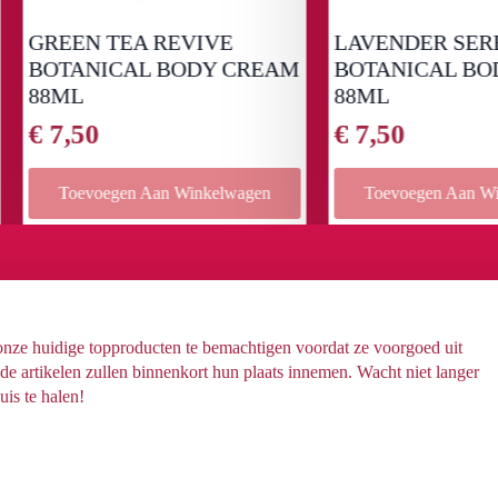
EEN TEA REVIVE
LAVENDER SERENITY
TANICAL BODY CREAM
BOTANICAL BODY C
ML
88ML
,50
€
7,50
Toevoegen Aan Winkelwagen
Toevoegen Aan Winkelwag
 onze huidige topproducten te bemachtigen voordat ze voorgoed uit
 artikelen zullen binnenkort hun plaats innemen. Wacht niet langer
uis te halen!