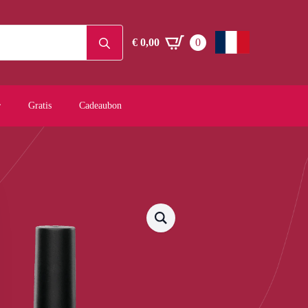
Search
€
0,00
0
for:
Gratis
Cadeaubon