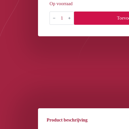
Op voorraad
GELOSOPHY
#120
Toevo
BLACK
N'
BLUE
15ML
aantal
Product beschrijving