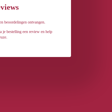
eviews
een beoordelingen ontvangen.
a je bestelling een review en help
euze.