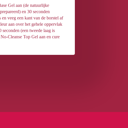
Base Gel aan (de natuurlijke
eprepareerd) en 30 seconden
en veeg een kant van de borstel af
leur aan over het gehele oppervlak
0 seconden (een tweede laag is
g No-Cleanse Top Gel aan en cure