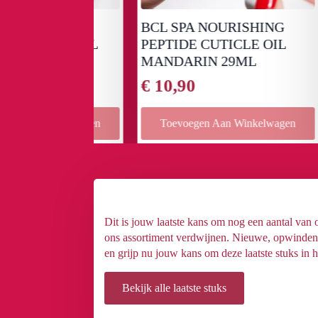
IRING
BCL SPA NOURISHING
GR
ICLE OIL
PEPTIDE CUTICLE OIL
BO
9ML
MANDARIN 29ML
88
€
10,90
€
7
Winkelwagen
Toevoegen Aan Winkelwagen
Dit is jouw laatste kans om nog een aantal van
ons assortiment verdwijnen. Nieuwe, opwindende
en grijp nu jouw kans om deze laatste stuks in h
Bekijk alle laatste stuks