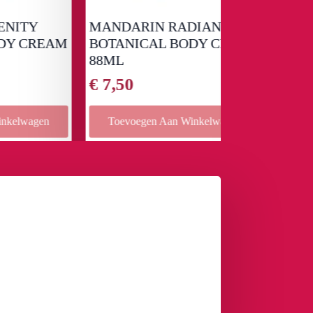
MANDARIN RADIANCE
Limited Edit
REAM
BOTANICAL BODY CREAM
Woods 240m
88ML
€
33,99
€
7,50
en
Toevoegen Aan Winkelwagen
Toevoegen 