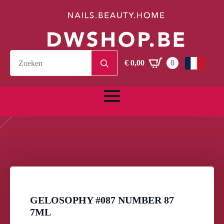
Search
€
0,00
0
for:
GELOSOPHY #087 NUMBER 87
7ML