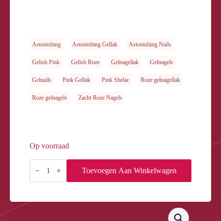
Astonishing
Astonishing Gellak
Astonishing Nails
Gelish Pink
Gelish Roze
Gelnagellak
Gelnagels
Gelnails
Pink Gellak
Pink Shelac
Roze gelnagellak
Roze gelnagels
Zacht Roze Nagels
Op voorraad
GELOSOPHY
#087
Toevoegen Aan Winkelwagen
NUMBER
87
7ML
aantal