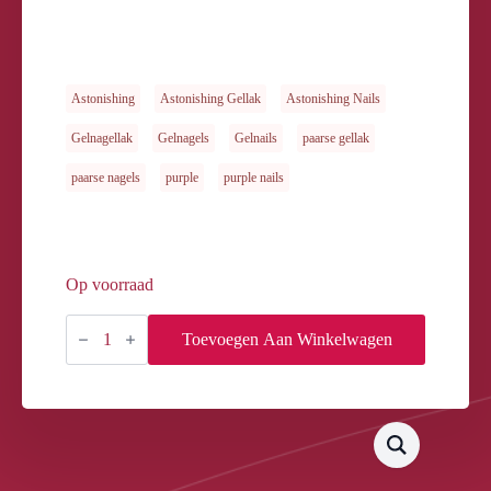
Astonishing
Astonishing Gellak
Astonishing Nails
Gelnagellak
Gelnagels
Gelnails
paarse gellak
paarse nagels
purple
purple nails
Op voorraad
GELOSOPHY
#040
Toevoegen Aan Winkelwagen
AMETHYST
7ML
aantal