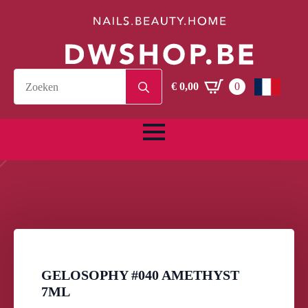
Search
€
0,00
0
for:
GELOSOPHY #040 AMETHYST
7ML