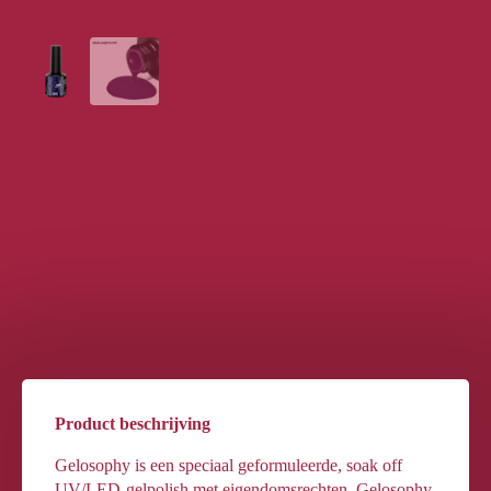
Product beschrijving
Gelosophy is een speciaal geformuleerde, soak off
UV/LED-gelpolish met eigendomsrechten. Gelosophy