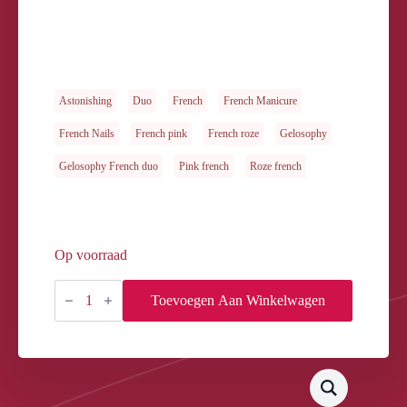
Astonishing
Duo
French
French Manicure
French Nails
French pink
French roze
Gelosophy
Gelosophy French duo
Pink french
Roze french
Op voorraad
French
Pink
Toevoegen Aan Winkelwagen
15ml
aantal