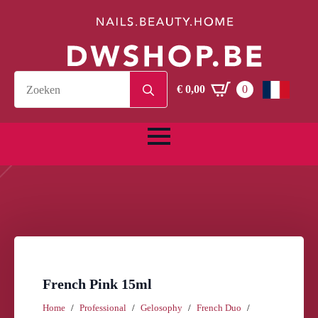
Search
€
0,00
0
for:
French Pink 15ml
Home
Professional
Gelosophy
French Duo