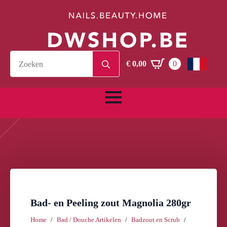
Search
€
0,00
0
for:
Bad- en Peeling zout Magnolia 280gr
Home
Bad / Douche Artikelen
Badzout en Scrub