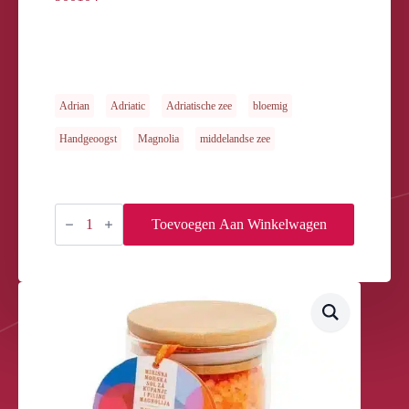
Adrian
Adriatic
Adriatische zee
bloemig
Handgeoogst
Magnolia
middelandse zee
Bad-
en
Toevoegen Aan Winkelwagen
Peeling
zout
Magnolia
280gr
aantal