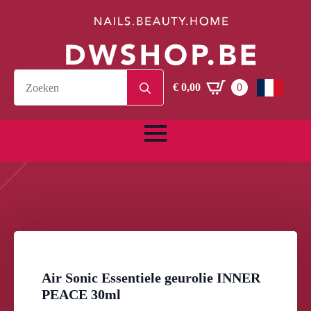
Search
€
0,00
0
for:
Air Sonic Essentiele geurolie INNER
PEACE 30ml