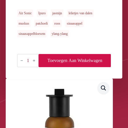
Air Sonic
Ipuro
jasmijn
lelietjes van dalen
muskus
patchoeli
roos
sinaasappel
sinaasappelbloesem
ylang-ylang
Air
Sonic
Toevoegen Aan Winkelwagen
Essentiele
geurolie
INNER
PEACE
30ml
aantal