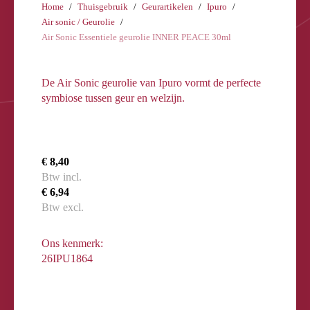
Home
Thuisgebruik
Geurartikelen
Ipuro
Air sonic / Geurolie
Air Sonic Essentiele geurolie INNER PEACE 30ml
De Air Sonic geurolie van Ipuro vormt de perfecte
symbiose tussen geur en welzijn.
€ 8,40
Btw incl.
€ 6,94
Btw excl.
Ons kenmerk:
26IPU1864