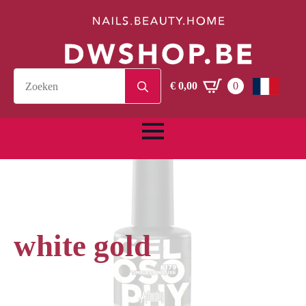
Search
€
0,00
0
for:
white gold