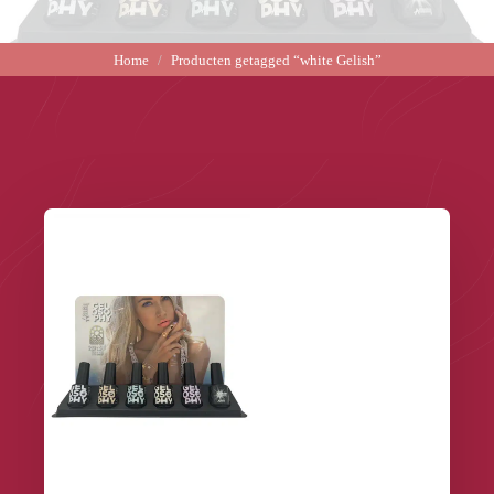
Home
Producten getagged “white Gelish”