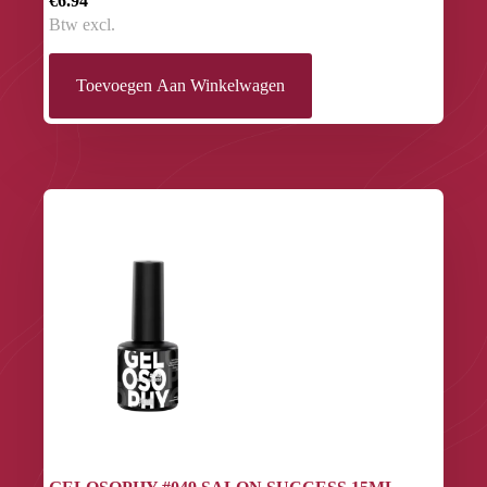
€6.94
Btw excl.
Toevoegen Aan Winkelwagen