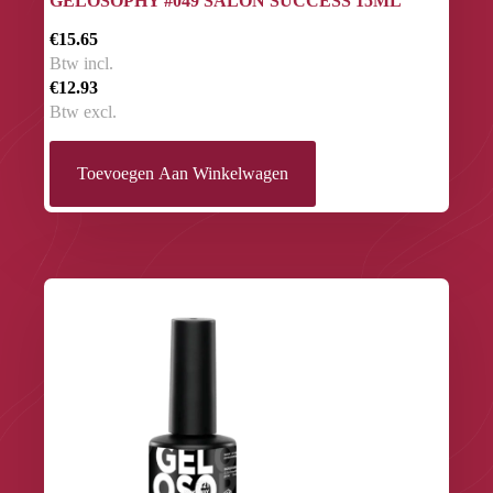
GELOSOPHY #049 SALON SUCCESS 15ML
€15.65
Btw incl.
€12.93
Btw excl.
Toevoegen Aan Winkelwagen