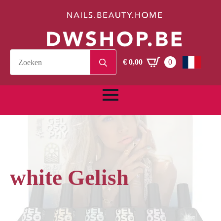
Search
€
0,00
0
for:
white Gelish