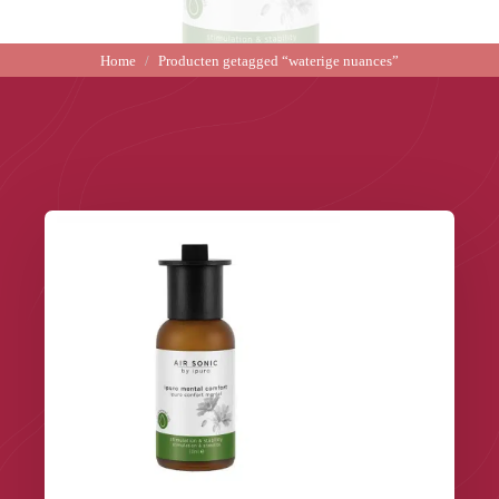
Home
Producten getagged “waterige nuances”