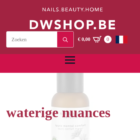
Search
€
0,00
0
for:
waterige nuances