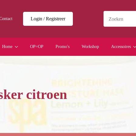
Login / Registreer
Contact
Home
OP=OP
Promo's
Workshop
Accessoires
ker citroen