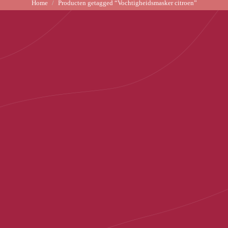
Home
Producten getagged “Vochtigheidsmasker citroen”