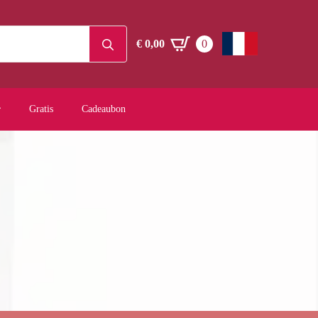
Search
€
0,00
0
for:
Gratis
Cadeaubon