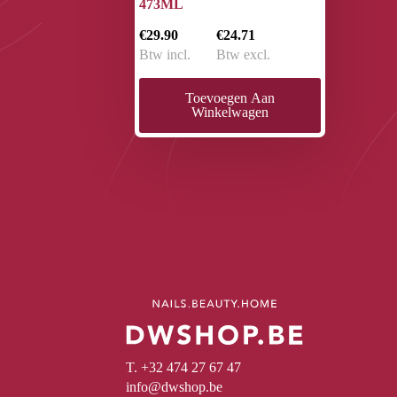
473ML
€29.90
€24.71
Btw incl.
Btw excl.
Toevoegen Aan
Winkelwagen
T. +32 474 27 67 47
info@dwshop.be