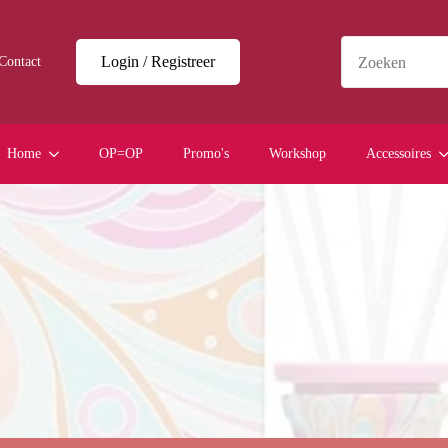
Login / Registreer
Contact
Home
OP=OP
Promo's
Workshop
Accessoires