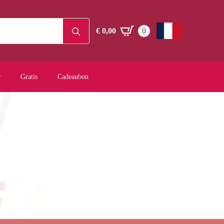
Search
€
0,00
0
for:
Gratis
Cadeaubon