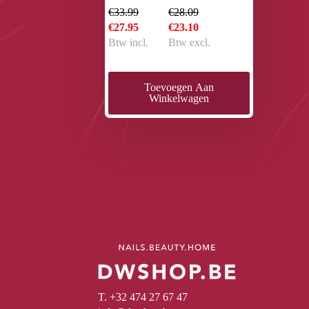
€33.99
€28.09
€27.95
€23.10
Btw incl.
Btw excl.
Toevoegen Aan
Winkelwagen
T. +32 474 27 67 47