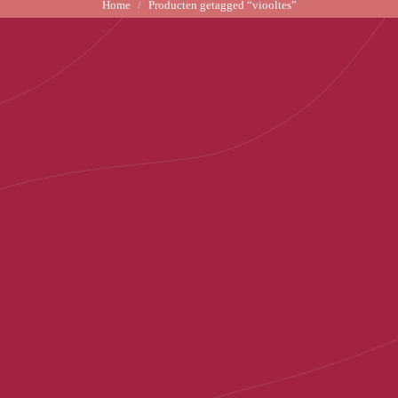
Home
Producten getagged “viooltes”