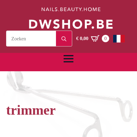
Search
€
0,00
0
for:
trimmer