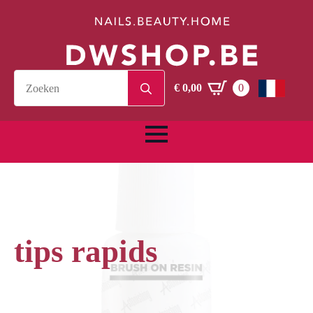
Search
€
0,00
0
for:
tips rapids