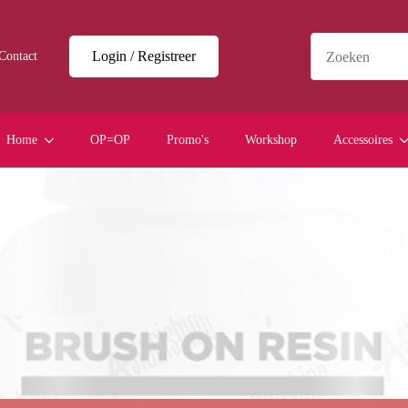
Login / Registreer
Contact
Home
OP=OP
Promo's
Workshop
Accessoires