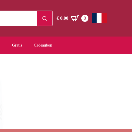
Search
€
0,00
0
for:
Gratis
Cadeaubon