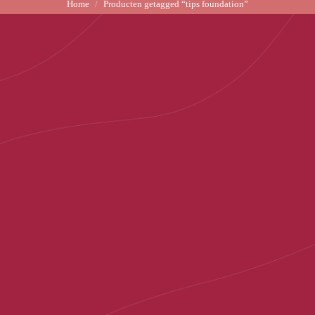
Home
Producten getagged “tips foundation”