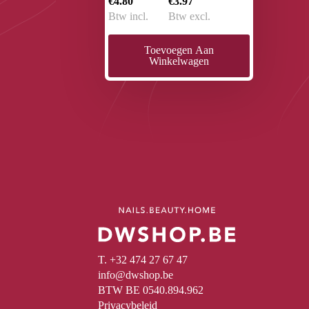
€4.80
€3.97
Btw incl.
Btw excl.
Toevoegen Aan
Winkelwagen
T. +32 474 27 67 47
info@dwshop.be
BTW BE 0540.894.962
Privacybeleid