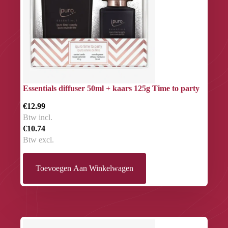
Essentials diffuser 50ml + kaars 125g Time to party
€12.99
Btw incl.
€10.74
Btw excl.
Toevoegen Aan Winkelwagen