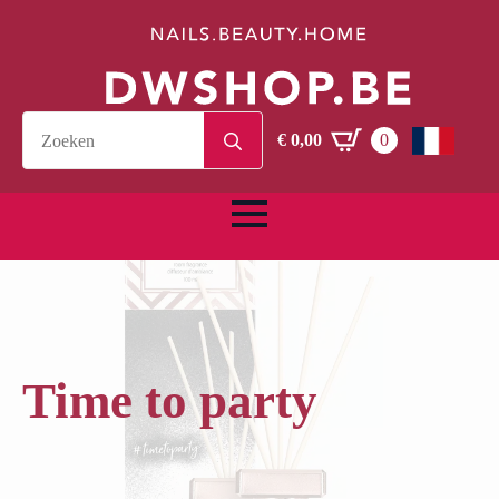
Search
€
0,00
0
for:
Time to party