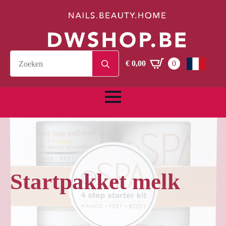
Search
€
0,00
0
for:
Startpakket melk