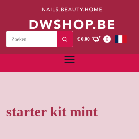
Search
€
0,00
0
for:
starter kit mint