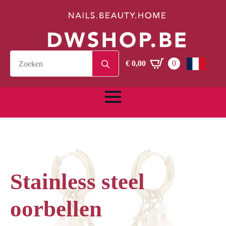
Search
€
0,00
0
for:
Stainless steel
oorbellen